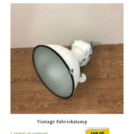
Vintage Fabriekslamp
Oorspronkel
€
100,00
69,00
€
1 stuk(s) op voorraad