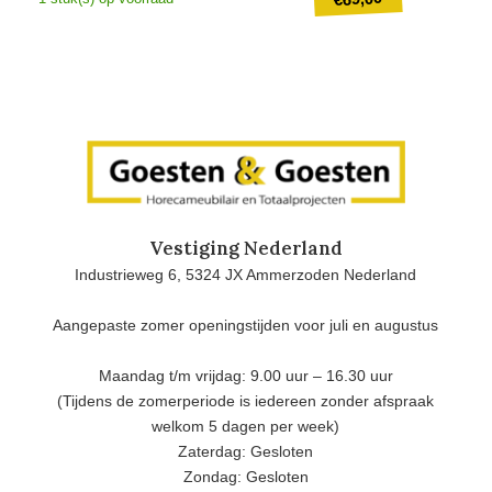
prijs
was:
Huidige
€100,00.
prijs
is:
€69,00.
Vestiging Nederland
Industrieweg 6, 5324 JX Ammerzoden Nederland
Aangepaste zomer openingstijden voor juli en augustus
Maandag t/m vrijdag: 9.00 uur – 16.30 uur
(Tijdens de zomerperiode is iedereen zonder afspraak
welkom 5 dagen per week)
Zaterdag: Gesloten
Zondag: Gesloten