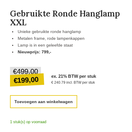
Gebruikte Ronde Hanglamp
XXL
Unieke gebruikte ronde hanglamp
Metalen frame, rode lampenkappen
Lamp is in een geleefde staat
Nieuwprijs: 799,-
€
499,00
Oorspronkelijke
ex. 21% BTW per stuk
prijs
199,00
€
€ 240.79 incl. BTW per stuk
was:
€499,00.
Huidige
Toevoegen aan winkelwagen
prijs
is:
€199,00.
1 stuk(s) op voorraad