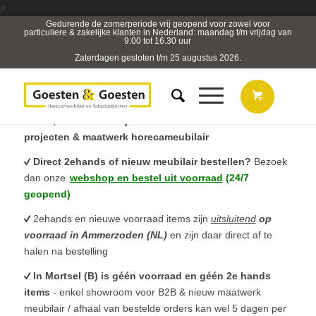
>
Gedurende de zomerperiode vrij geopend voor zowel voor
particuliere & zakelijke klanten in Nederland: maandag t/m vrijdag van
9.00 tot 16.30 uur
Zaterdagen gesloten t/m 25 augustus 2026.
B2B, Horeca- & Projectmeubilair & sterk in totaal
projecten & maatwerk horecameubilair
Direct 2ehands of nieuw meubilair bestellen?
Bezoek
dan onze
webshop en bestel uit voorraad
(24/7
geopend)
2ehands en nieuwe voorraad items zijn
uitsluitend
op
voorraad in Ammerzoden (NL)
en zijn daar direct af te
halen na bestelling
In Mortsel (B) is géén voorraad en géén 2e hands
items
- enkel showroom voor B2B & nieuw maatwerk
meubilair / afhaal van bestelde orders kan wel 5 dagen per