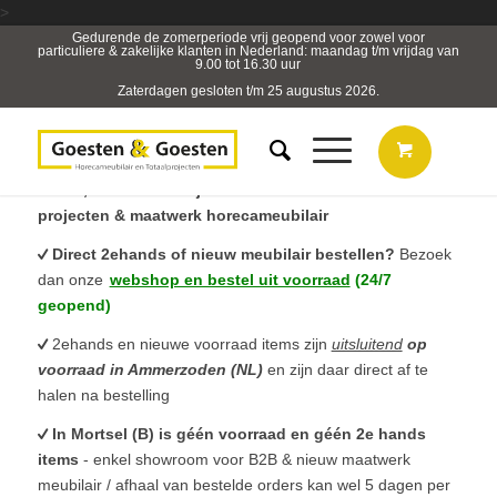
>
Gedurende de zomerperiode vrij geopend voor zowel voor
particuliere & zakelijke klanten in Nederland: maandag t/m vrijdag van
9.00 tot 16.30 uur
Zaterdagen gesloten t/m 25 augustus 2026.
B2B, Horeca- & Projectmeubilair & sterk in totaal
projecten & maatwerk horecameubilair
Direct 2ehands of nieuw meubilair bestellen?
Bezoek
dan onze
webshop en bestel uit voorraad
(24/7
geopend)
2ehands en nieuwe voorraad items zijn
uitsluitend
op
voorraad in Ammerzoden (NL)
en zijn daar direct af te
halen na bestelling
In Mortsel (B) is géén voorraad en géén 2e hands
items
- enkel showroom voor B2B & nieuw maatwerk
meubilair / afhaal van bestelde orders kan wel 5 dagen per