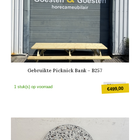
Gebruikte Picknick Bank – B257
Oorspr
€
599,00
1 stuk(s) op voorraad
499,00
€
prijs
was:
Huidige
€599,0
prijs
is:
€499,00.