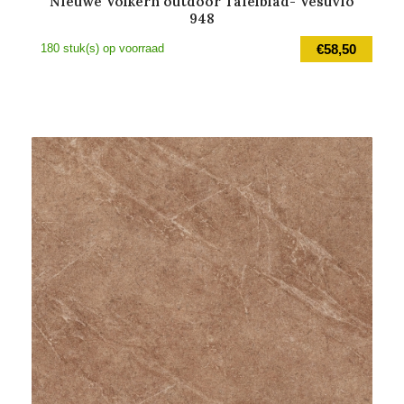
Nieuwe Volkern outdoor Tafelblad- Vesuvio
948
180 stuk(s) op voorraad
€
58,50