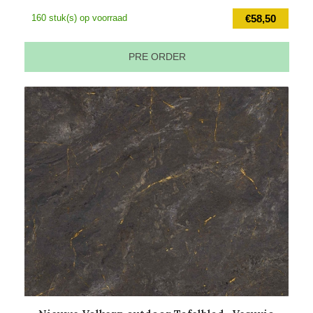
160 stuk(s) op voorraad
€
58,50
PRE ORDER