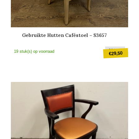
Gebruikte Hutten Caféstoel – S3657
Oorspr
€
39,50
19 stuk(s) op voorraad
29,50
€
prijs
was:
Huidige
€39,50
prijs
is:
€29,50.