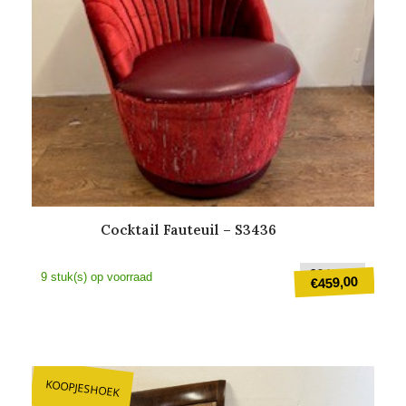
Cocktail Fauteuil – S3436
Oorspr
€
649,00
9 stuk(s) op voorraad
459,00
€
prijs
was:
Huidige
€649,0
prijs
is:
KOOPJESHOEK
€459,00.