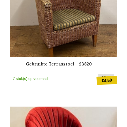
Gebruikte Terrasstoel – S3820
Oorspr
€
7,50
7 stuk(s) op voorraad
4,50
€
prijs
was:
Huidige
€7,50.
prijs
is:
€4,50.