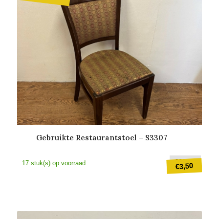
Gebruikte Restaurantstoel – S3307
Oorsp
€
22,50
17 stuk(s) op voorraad
3,50
€
prijs
was:
Huidige
€22,5
prijs
is: