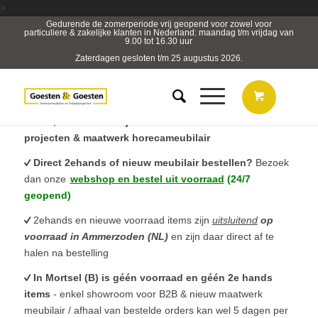
>
Gedurende de zomerperiode vrij geopend voor zowel voor
particuliere & zakelijke klanten in Nederland: maandag t/m vrijdag van
9.00 tot 16.30 uur
Zaterdagen gesloten t/m 25 augustus 2026.
B2B, Horeca- & Projectmeubilair & sterk in totaal
projecten & maatwerk horecameubilair
Direct 2ehands of nieuw meubilair bestellen?
Bezoek
dan onze
webshop en bestel uit voorraad
(24/7
geopend)
2ehands en nieuwe voorraad items zijn
uitsluitend
op
voorraad in Ammerzoden (NL)
en zijn daar direct af te
halen na bestelling
In Mortsel (B) is géén voorraad en géén 2e hands
items
- enkel showroom voor B2B & nieuw maatwerk
meubilair / afhaal van bestelde orders kan wel 5 dagen per