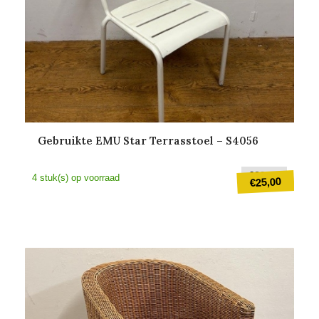
Gebruikte EMU Star Terrasstoel – S4056
Oorspr
€
39,50
4 stuk(s) op voorraad
25,00
€
prijs
was:
Huidige
€39,50
prijs
is:
€25,00.