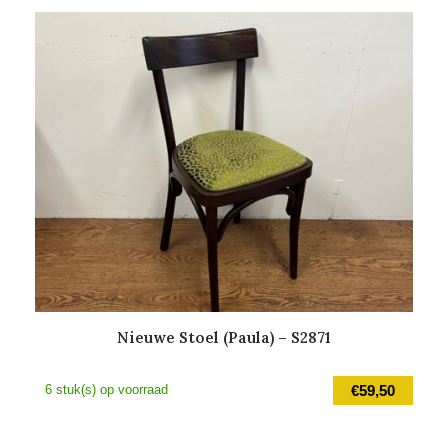
is:
€49,00.
Nieuwe Stoel (Paula) – S2871
6 stuk(s) op voorraad
€
59,50