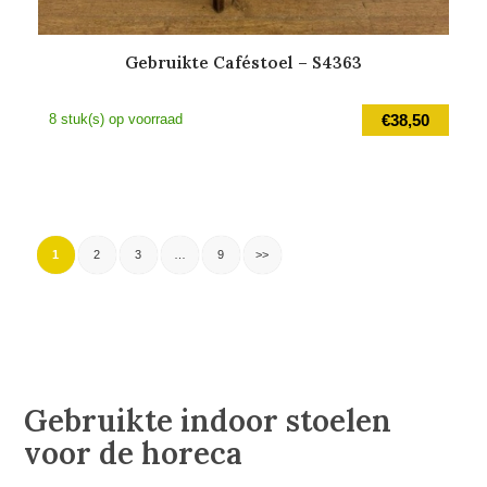
Gebruikte Caféstoel – S4363
8 stuk(s) op voorraad
€
38,50
1
2
3
…
9
>>
Gebruikte indoor stoelen
voor de horeca