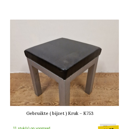
Gebruikte ( bijzet ) Kruk – K753
Oorspr
€
7,50
11 stuk(s) op voorraad