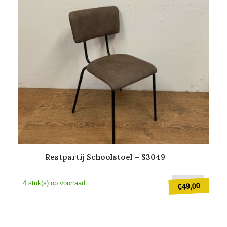
€3,50.
Restpartij Schoolstoel – S3049
Oorspr
€
89,00
4 stuk(s) op voorraad
49,00
€
prijs
was:
Huidige
€89,00
prijs