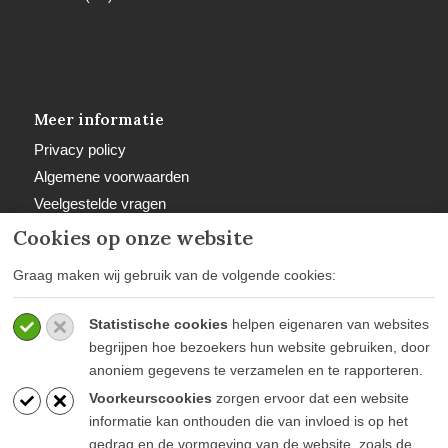
Meer informatie
Privacy policy
Algemene voorwaarden
Veelgestelde vragen
Retourbeleid
Cookies op onze website
Graag maken wij gebruik van de volgende cookies:
Statistische cookies
helpen eigenaren van websites
Betaalwijzen
begrijpen hoe bezoekers hun website gebruiken, door
anoniem gegevens te verzamelen en te rapporteren.
Voorkeurscookies
zorgen ervoor dat een website
informatie kan onthouden die van invloed is op het
gedrag en de vormgeving van de website, zoals de