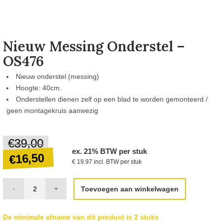
Nieuw Messing Onderstel –
OS476
Nieuw onderstel (messing)
Hoogte: 40cm.
Onderstellen dienen zelf op een blad te worden gemonteerd /
geen montagekruis aanwezig
€
39,00
Oorspronkelijke
ex. 21% BTW per stuk
prijs
16,50
€
€ 19.97 incl. BTW per stuk
was:
€39,00.
Huidige
Toevoegen aan winkelwagen
prijs
is:
De minimale afname van dit product is 2 stuks
€16,50.