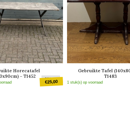
uikte Horecatafel
Gebruikte Tafel (140x8
90x90cm) – T1452
T1483
e
Oorspronkelijke
€
89,00
25,00
€
oorraad
1 stuk(s) op voorraad
prijs
was:
Huidige
€89,00.
prijs
is:
€25,00.