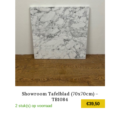
Showroom Tafelblad (70x70cm) –
TB1084
€
39,50
2 stuk(s) op voorraad