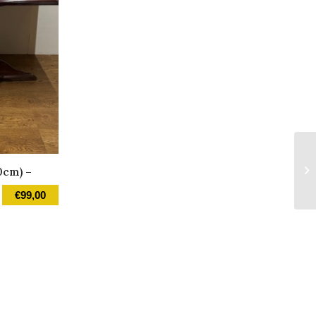
0cm) –
€
99,00