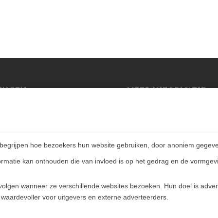
INGEN
MEER INFORMATIE
Privacy policy
en (NL)
Algemene voorwaarden
E)
Veelgestelde vragen
Retourbeleid
begrijpen hoe bezoekers hun website gebruiken, door anoniem gegeve
rmatie kan onthouden die van invloed is op het gedrag en de vormgevi
olgen wanneer ze verschillende websites bezoeken. Hun doel is advert
 waardevoller voor uitgevers en externe adverteerders.