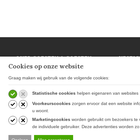
OVER GOESTEN & GOESTEN
VESTIG
Cookies op onze website
Over Ons
Ammerzod
Projecten
Mortsel (B
Graag maken wij gebruik van de volgende cookies:
Blog
Statistische cookies
helpen eigenaren van websites 
Voorkeurscookies
zorgen ervoor dat een website info
u woont.
Marketingcookies
worden gebruikt om bezoekers te v
de individuele gebruiker. Deze advertenties worden zo
Opslaan
Alles accepteren