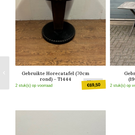
Nieuw Tafelblad HPL
Gebruikte Horecatafel (70cm
Gebr
(120x70cm) – TB1025
rond) – T1444
(1
Oorspronkelijk
€
79,50
69,50
€
2 stuk(s) op voorraad
2 stuk(s) op v
prijs
was:
Huidige
€79,50.
prijs
is:
€69,50.