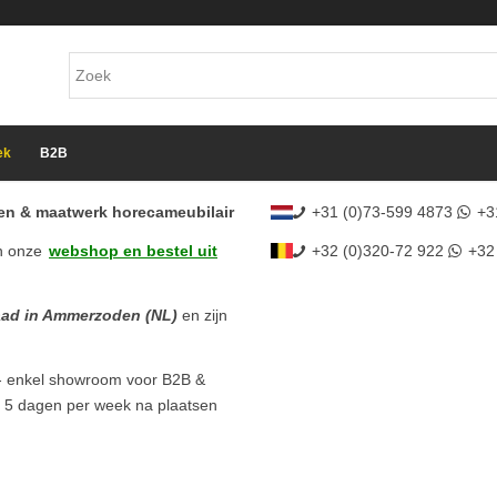
ek
B2B
cten & maatwerk horecameubilair
+31 (0)73-599 4873
+3
n onze
webshop en bestel uit
+32 (0)320-72 922
+32
aad in Ammerzoden (NL)
en zijn
- enkel showroom voor B2B &
l 5 dagen per week na plaatsen