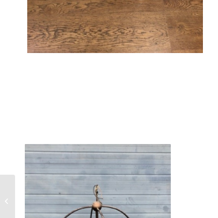
Gebruikt Tafelblad –
TB1034 (80×80)