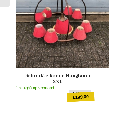
Gebruikte Ronde Hanglamp
XXL
1 stuk(s) op voorraad
Oorspronkelijke
€
499,00
199,00
€
prijs
was:
Huidige
€499,00.
prijs
is:
€199,00.