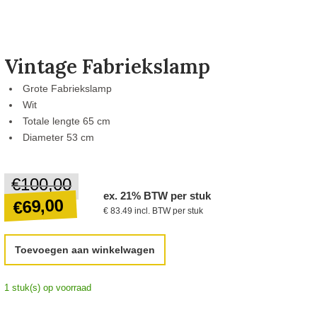
Vintage Fabriekslamp
Grote Fabriekslamp
Wit
Totale lengte 65 cm
Diameter 53 cm
€
100,00
Oorspronkelijke
ex. 21% BTW per stuk
prijs
69,00
€
€ 83.49 incl. BTW per stuk
was:
€100,00.
Huidige
Toevoegen aan winkelwagen
prijs
is:
1 stuk(s) op voorraad
€69,00.