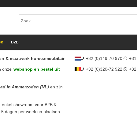
ek
B2B
cten & maatwerk horecameubilair
+32 (0)149-70 970
+31
n onze
webshop en bestel uit
+32 (0)320-72 922
+32
aad in Ammerzoden (NL)
en zijn
- enkel showroom voor B2B &
l 5 dagen per week na plaatsen