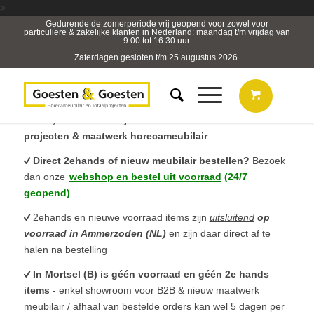
>
Gedurende de zomerperiode vrij geopend voor zowel voor
particuliere & zakelijke klanten in Nederland: maandag t/m vrijdag van
9.00 tot 16.30 uur
Zaterdagen gesloten t/m 25 augustus 2026.
B2B, Horeca- & Projectmeubilair & sterk in totaal
projecten & maatwerk horecameubilair
Direct 2ehands of nieuw meubilair bestellen?
Bezoek
dan onze
webshop en bestel uit voorraad
(24/7
geopend)
2ehands en nieuwe voorraad items zijn
uitsluitend
op
voorraad in Ammerzoden (NL)
en zijn daar direct af te
halen na bestelling
In Mortsel (B) is géén voorraad en géén 2e hands
items
- enkel showroom voor B2B & nieuw maatwerk
meubilair / afhaal van bestelde orders kan wel 5 dagen per