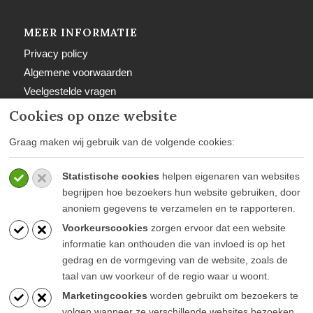
MEER INFORMATIE
Privacy policy
Algemene voorwaarden
Veelgestelde vragen
Retourbeleid
Cookies op onze website
Graag maken wij gebruik van de volgende cookies:
Statistische cookies
helpen eigenaren van websites
BETAALWIJZEN
begrijpen hoe bezoekers hun website gebruiken, door
anoniem gegevens te verzamelen en te rapporteren.
Voorkeurscookies
zorgen ervoor dat een website
informatie kan onthouden die van invloed is op het
gedrag en de vormgeving van de website, zoals de
taal van uw voorkeur of de regio waar u woont.
BLIJF OP DE HOOGTE
Marketingcookies
worden gebruikt om bezoekers te
volgen wanneer ze verschillende websites bezoeken.