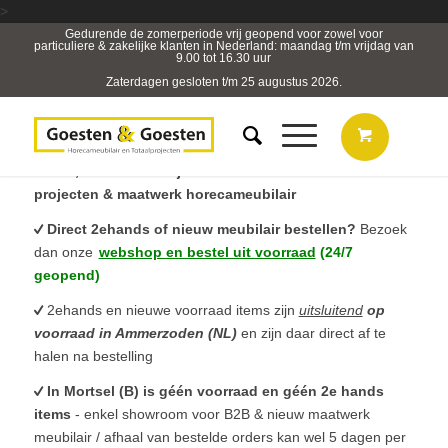
>
Gedurende de zomerperiode vrij geopend voor zowel voor
particuliere & zakelijke klanten in Nederland: maandag t/m vrijdag van
9.00 tot 16.30 uur
Zaterdagen gesloten t/m 25 augustus 2026.
B2B, Horeca- & Projectmeubilair & sterk in totaal
projecten & maatwerk horecameubilair
Direct 2ehands of nieuw meubilair bestellen?
Bezoek
dan onze
webshop en bestel uit voorraad
(24/7
geopend)
2ehands en nieuwe voorraad items zijn
uitsluitend
op
voorraad in Ammerzoden (NL)
en zijn daar direct af te
halen na bestelling
In Mortsel (B) is géén voorraad en géén 2e hands
items
- enkel showroom voor B2B & nieuw maatwerk
meubilair / afhaal van bestelde orders kan wel 5 dagen per