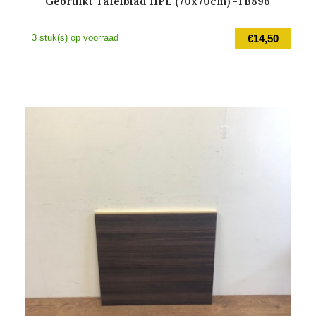
Gebruikt Tafelblad HPL (70x70cm) -TB896
3 stuk(s) op voorraad
€
14,50