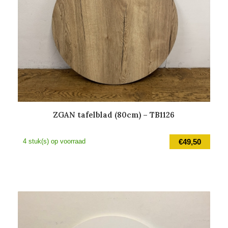
ZGAN tafelblad (80cm) – TB1126
4 stuk(s) op voorraad
€
49,50