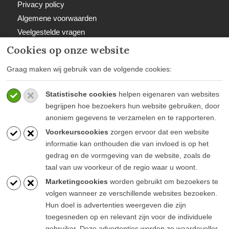
Privacy policy
Algemene voorwaarden
Veelgestelde vragen
Retourbeleid
Cookies op onze website
Graag maken wij gebruik van de volgende cookies:
Statistische cookies
helpen eigenaren van websites
Betaalwijzen
begrijpen hoe bezoekers hun website gebruiken, door
anoniem gegevens te verzamelen en te rapporteren.
Voorkeurscookies
zorgen ervoor dat een website
informatie kan onthouden die van invloed is op het
gedrag en de vormgeving van de website, zoals de
taal van uw voorkeur of de regio waar u woont.
Blijf op de hoogte
Marketingcookies
worden gebruikt om bezoekers te
volgen wanneer ze verschillende websites bezoeken.
Hun doel is advertenties weergeven die zijn
toegesneden op en relevant zijn voor de individuele
gebruiker. Deze advertenties worden zo waardevoller