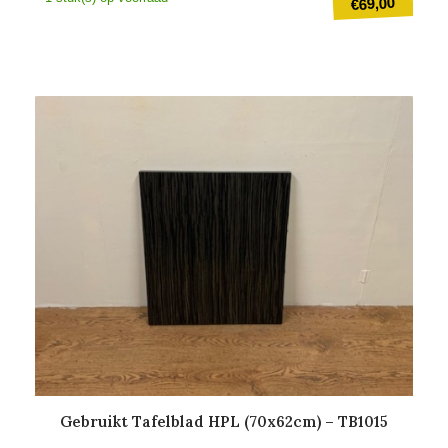
69,00
€
prijs
was:
Huidige
€99,00
prijs
is:
€69,00.
Gebruikt Tafelblad HPL (70x62cm) – TB1015