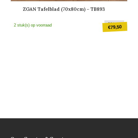
ZGAN Tafelblad (70x80cm) – TB893
Oorspr
€
89,50
2 stuk(s) op voorraad
79,50
€
prijs
was:
Huidige
€89,50
prijs
is:
€79,50.