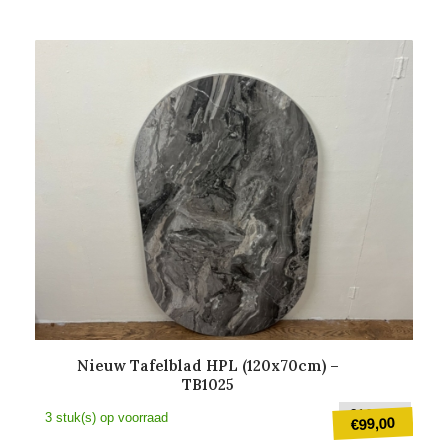
Nieuw Tafelblad HPL (120x70cm) –
TB1025
Oorsp
€
169,00
3 stuk(s) op voorraad
99,00
€
prijs