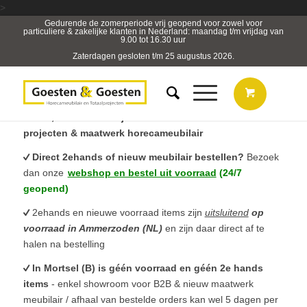
>
Gedurende de zomerperiode vrij geopend voor zowel voor
particuliere & zakelijke klanten in Nederland: maandag t/m vrijdag van
9.00 tot 16.30 uur
Zaterdagen gesloten t/m 25 augustus 2026.
B2B, Horeca- & Projectmeubilair & sterk in totaal
projecten & maatwerk horecameubilair
Direct 2ehands of nieuw meubilair bestellen?
Bezoek
dan onze
webshop en bestel uit voorraad
(24/7
geopend)
2ehands en nieuwe voorraad items zijn
uitsluitend
op
voorraad in Ammerzoden (NL)
en zijn daar direct af te
halen na bestelling
In Mortsel (B) is géén voorraad en géén 2e hands
items
- enkel showroom voor B2B & nieuw maatwerk
meubilair / afhaal van bestelde orders kan wel 5 dagen per