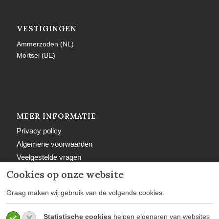
VESTIGINGEN
Ammerzoden (NL)
Mortsel (BE)
MEER INFORMATIE
Privacy policy
Algemene voorwaarden
Veelgestelde vragen
Retourbeleid
Cookies op onze website
Graag maken wij gebruik van de volgende cookies:
Statistische cookies
helpen eigenaren van websites