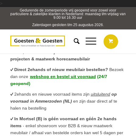
>
Gedurende de zomerperiode vrij geopend voor zowel voor
particuliere & zakelijke klanten in Nederland: maandag t/m vrijdag van
9.00 tot 16.30 uur
Zaterdagen gesloten t/m 25 augustus 2026.
B2B, Horeca- & Projectmeubilair & sterk in totaal
projecten & maatwerk horecameubilair
Direct 2ehands of nieuw meubilair bestellen?
Bezoek
dan onze
webshop en bestel uit voorraad
(24/7
geopend)
2ehands en nieuwe voorraad items zijn
uitsluitend
op
voorraad in Ammerzoden (NL)
en zijn daar direct af te
halen na bestelling
In Mortsel (B) is géén voorraad en géén 2e hands
items
- enkel showroom voor B2B & nieuw maatwerk
meubilair / afhaal van bestelde orders kan wel 5 dagen per