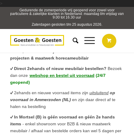
>
Gedurende de zomerperiode vrij geopend voor zowel voor
particuliere & zakelijke klanten in Nederland: maandag t/m vrijdag van
9.00 tot 16.30 uur
Zaterdagen gesloten t/m 25 augustus 2026.
B2B, Horeca- & Projectmeubilair & sterk in totaal
projecten & maatwerk horecameubilair
Direct 2ehands of nieuw meubilair bestellen?
Bezoek
dan onze
webshop en bestel uit voorraad
(24/7
geopend)
2ehands en nieuwe voorraad items zijn
uitsluitend
op
voorraad in Ammerzoden (NL)
en zijn daar direct af te
halen na bestelling
In Mortsel (B) is géén voorraad en géén 2e hands
items
- enkel showroom voor B2B & nieuw maatwerk
meubilair / afhaal van bestelde orders kan wel 5 dagen per