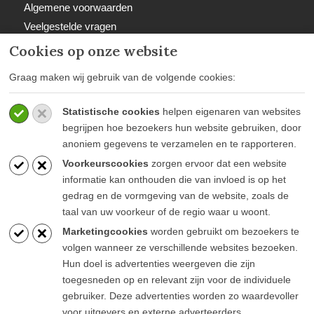
Algemene voorwaarden
Veelgestelde vragen
Retourbeleid
Cookies op onze website
Graag maken wij gebruik van de volgende cookies:
Statistische cookies
helpen eigenaren van websites
BETAALWIJZEN
begrijpen hoe bezoekers hun website gebruiken, door
anoniem gegevens te verzamelen en te rapporteren.
Voorkeurscookies
zorgen ervoor dat een website
informatie kan onthouden die van invloed is op het
gedrag en de vormgeving van de website, zoals de
taal van uw voorkeur of de regio waar u woont.
BLIJF OP DE HOOGTE
Marketingcookies
worden gebruikt om bezoekers te
volgen wanneer ze verschillende websites bezoeken.
Hun doel is advertenties weergeven die zijn
toegesneden op en relevant zijn voor de individuele
gebruiker. Deze advertenties worden zo waardevoller
voor uitgevers en externe adverteerders.