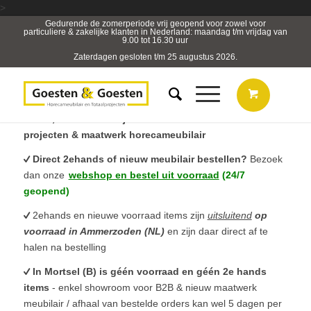
>
Gedurende de zomerperiode vrij geopend voor zowel voor
particuliere & zakelijke klanten in Nederland: maandag t/m vrijdag van
9.00 tot 16.30 uur
Zaterdagen gesloten t/m 25 augustus 2026.
B2B, Horeca- & Projectmeubilair & sterk in totaal
projecten & maatwerk horecameubilair
Direct 2ehands of nieuw meubilair bestellen?
Bezoek
dan onze
webshop en bestel uit voorraad
(24/7
geopend)
2ehands en nieuwe voorraad items zijn
uitsluitend
op
voorraad in Ammerzoden (NL)
en zijn daar direct af te
halen na bestelling
In Mortsel (B) is géén voorraad en géén 2e hands
items
- enkel showroom voor B2B & nieuw maatwerk
meubilair / afhaal van bestelde orders kan wel 5 dagen per