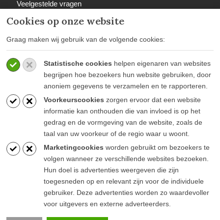
Veelgestelde vragen
Retourbeleid
Cookies op onze website
Graag maken wij gebruik van de volgende cookies:
Statistische cookies
helpen eigenaren van websites
BETAALWIJZEN
begrijpen hoe bezoekers hun website gebruiken, door
anoniem gegevens te verzamelen en te rapporteren.
Voorkeurscookies
zorgen ervoor dat een website
informatie kan onthouden die van invloed is op het
gedrag en de vormgeving van de website, zoals de
taal van uw voorkeur of de regio waar u woont.
BLIJF OP DE HOOGTE
Marketingcookies
worden gebruikt om bezoekers te
volgen wanneer ze verschillende websites bezoeken.
Hun doel is advertenties weergeven die zijn
toegesneden op en relevant zijn voor de individuele
gebruiker. Deze advertenties worden zo waardevoller
voor uitgevers en externe adverteerders.
© Goesten & Goesten |
Kop Digitaal B.V.