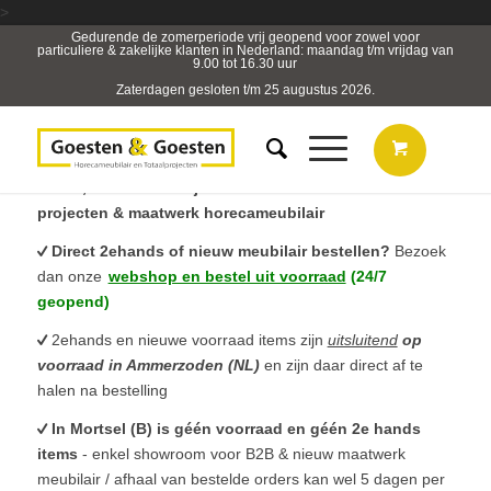
>
Gedurende de zomerperiode vrij geopend voor zowel voor
particuliere & zakelijke klanten in Nederland: maandag t/m vrijdag van
9.00 tot 16.30 uur
Zaterdagen gesloten t/m 25 augustus 2026.
B2B, Horeca- & Projectmeubilair & sterk in totaal
projecten & maatwerk horecameubilair
Direct 2ehands of nieuw meubilair bestellen?
Bezoek
dan onze
webshop en bestel uit voorraad
(24/7
geopend)
2ehands en nieuwe voorraad items zijn
uitsluitend
op
voorraad in Ammerzoden (NL)
en zijn daar direct af te
halen na bestelling
In Mortsel (B) is géén voorraad en géén 2e hands
items
- enkel showroom voor B2B & nieuw maatwerk
meubilair / afhaal van bestelde orders kan wel 5 dagen per