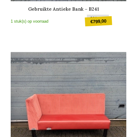
Gebruikte Antieke Bank – B241
Oorspronkeli
€
999,00
799,00
€
1 stuk(s) op voorraad
prijs
was:
Huidige
€999,00.
prijs
is:
€799,00.