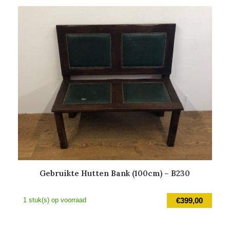
is:
€2.500,00.
Gebruikte Hutten Bank (100cm) – B230
1 stuk(s) op voorraad
€
399,00