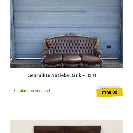
Gebruikte Antieke Bank – B241
Oorspr
€
999,00
1 stuk(s) op voorraad
799,00
€
prijs
was:
Huidige
€999,0
prijs
is:
€799,00.