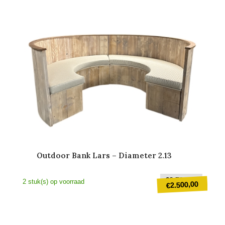
Outdoor Bank Lars – Diameter 2.13
Oorspr
€
3.799,00
2 stuk(s) op voorraad
2.500,00
€
prijs
was:
Huidige
€3.799
prijs