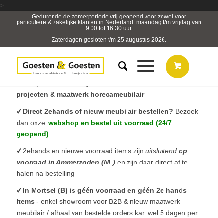
>
Gedurende de zomerperiode vrij geopend voor zowel voor
particuliere & zakelijke klanten in Nederland: maandag t/m vrijdag van
9.00 tot 16.30 uur
Zaterdagen gesloten t/m 25 augustus 2026.
B2B, Horeca- & Projectmeubilair & sterk in totaal
projecten & maatwerk horecameubilair
Direct 2ehands of nieuw meubilair bestellen?
Bezoek
dan onze
webshop en bestel uit voorraad
(24/7
geopend)
2ehands en nieuwe voorraad items zijn
uitsluitend
op
voorraad in Ammerzoden (NL)
en zijn daar direct af te
halen na bestelling
In Mortsel (B) is géén voorraad en géén 2e hands
items
- enkel showroom voor B2B & nieuw maatwerk
meubilair / afhaal van bestelde orders kan wel 5 dagen per