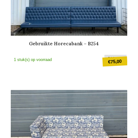
Gebruikte Horecabank – B254
Oorsp
€
150,00
1 stuk(s) op voorraad
75,00
€
prijs
was:
Huidige
€150,
prijs
is:
€75,00.