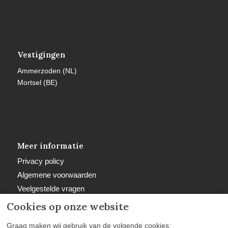
Vestigingen
Ammerzoden (NL)
Mortsel (BE)
Meer informatie
Privacy policy
Algemene voorwaarden
Veelgestelde vragen
Retourbeleid
Cookies op onze website
Graag maken wij gebruik van de volgende cookies: