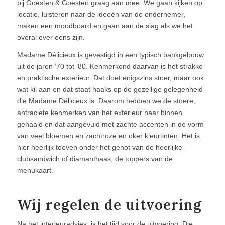
bij Goesten & Goesten graag aan mee. We gaan kijken op
locatie, luisteren naar de ideeën van de ondernemer,
maken een moodboard en gaan aan de slag als we het
overal over eens zijn.
Madame Délicieux is gevestigd in een typisch bankgebouw
uit de jaren ’70 tot ’80. Kenmerkend daarvan is het strakke
en praktische exterieur. Dat doet enigszins stoer, maar ook
wat kil aan en dat staat haaks op de gezellige gelegenheid
die Madame Délicieux is. Daarom hebben we de stoere,
antraciete kenmerken van het exterieur naar binnen
gehaald en dat aangevuld met zachte accenten in de vorm
van veel bloemen en zachtroze en oker kleurtinten. Het is
hier heerlijk toeven onder het genot van de heerlijke
clubsandwich of diamanthaas, de toppers van de
menukaart.
Wij regelen de uitvoering
Na het interieuradvies, is het tijd voor de uitvoering. Die