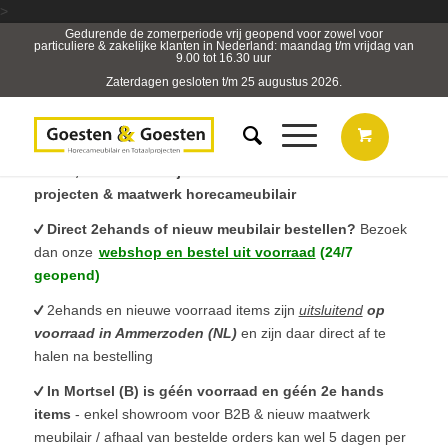
>
Gedurende de zomerperiode vrij geopend voor zowel voor
particuliere & zakelijke klanten in Nederland: maandag t/m vrijdag van
9.00 tot 16.30 uur
Zaterdagen gesloten t/m 25 augustus 2026.
B2B, Horeca- & Projectmeubilair & sterk in totaal
projecten & maatwerk horecameubilair
Direct 2ehands of nieuw meubilair bestellen?
Bezoek
dan onze
webshop en bestel uit voorraad
(24/7
geopend)
2ehands en nieuwe voorraad items zijn
uitsluitend
op
voorraad in Ammerzoden (NL)
en zijn daar direct af te
halen na bestelling
In Mortsel (B) is géén voorraad en géén 2e hands
items
- enkel showroom voor B2B & nieuw maatwerk
meubilair / afhaal van bestelde orders kan wel 5 dagen per