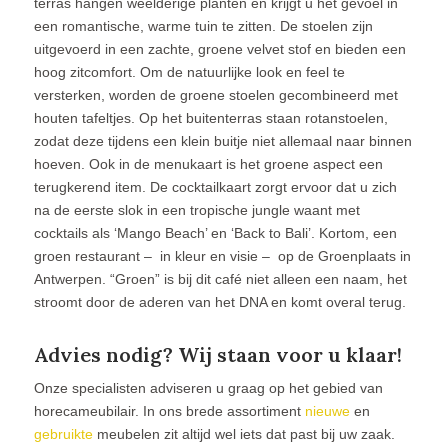
terras hangen weelderige planten en krijgt u het gevoel in
een romantische, warme tuin te zitten. De stoelen zijn
uitgevoerd in een zachte, groene velvet stof en bieden een
hoog zitcomfort. Om de natuurlijke look en feel te
versterken, worden de groene stoelen gecombineerd met
houten tafeltjes. Op het buitenterras staan rotanstoelen,
zodat deze tijdens een klein buitje niet allemaal naar binnen
hoeven. Ook in de menukaart is het groene aspect een
terugkerend item. De cocktailkaart zorgt ervoor dat u zich
na de eerste slok in een tropische jungle waant met
cocktails als ‘Mango Beach’ en ‘Back to Bali’. Kortom, een
groen restaurant – in kleur en visie – op de Groenplaats in
Antwerpen. “Groen” is bij dit café niet alleen een naam, het
stroomt door de aderen van het DNA en komt overal terug.
Advies nodig? Wij staan voor u klaar!
Onze specialisten adviseren u graag op het gebied van
horecameubilair. In ons brede assortiment
nieuwe
en
gebruikte
meubelen zit altijd wel iets dat past bij uw zaak.