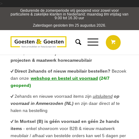
>
Gedurende de zomerperiode vrij geopend voor zowel voor
particuliere & zakelijke klanten in Nederland: maandag t/m vrijdag van
9.00 tot 16.30 uur
Zaterdagen gesloten t/m 25 augustus 2026.
B2B, Horeca- & Projectmeubilair & sterk in totaal
projecten & maatwerk horecameubilair
Direct 2ehands of nieuw meubilair bestellen?
Bezoek
dan onze
webshop en bestel uit voorraad
(24/7
geopend)
2ehands en nieuwe voorraad items zijn
uitsluitend
op
voorraad in Ammerzoden (NL)
en zijn daar direct af te
halen na bestelling
In Mortsel (B) is géén voorraad en géén 2e hands
items
- enkel showroom voor B2B & nieuw maatwerk
meubilair / afhaal van bestelde orders kan wel 5 dagen per