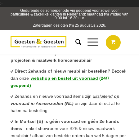
>
Gedurende de zomerperiode vrij geopend voor zowel voor
particuliere & zakelijke klanten in Nederland: maandag t/m vrijdag van
9.00 tot 16.30 uur
Zaterdagen gesloten t/m 25 augustus 2026.
B2B, Horeca- & Projectmeubilair & sterk in totaal
projecten & maatwerk horecameubilair
Direct 2ehands of nieuw meubilair bestellen?
Bezoek
dan onze
webshop en bestel uit voorraad
(24/7
geopend)
2ehands en nieuwe voorraad items zijn
uitsluitend
op
voorraad in Ammerzoden (NL)
en zijn daar direct af te
halen na bestelling
In Mortsel (B) is géén voorraad en géén 2e hands
items
- enkel showroom voor B2B & nieuw maatwerk
meubilair / afhaal van bestelde orders kan wel 5 dagen per