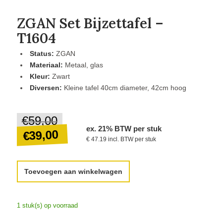
ZGAN Set Bijzettafel –
T1604
Status:
ZGAN
Materiaal:
Metaal, glas
Kleur:
Zwart
Diversen:
Kleine tafel 40cm diameter, 42cm hoog
€
59,00
Oorspronkelijke
ex. 21% BTW per stuk
prijs
39,00
€
€ 47.19 incl. BTW per stuk
was:
€59,00.
Huidige
Toevoegen aan winkelwagen
prijs
is:
€39,00.
1 stuk(s) op voorraad