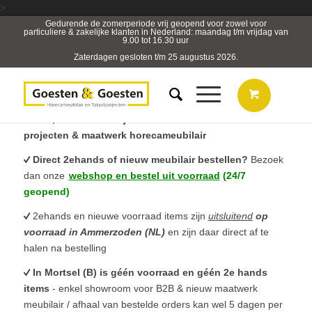
>
Gedurende de zomerperiode vrij geopend voor zowel voor
particuliere & zakelijke klanten in Nederland: maandag t/m vrijdag van
9.00 tot 16.30 uur
Zaterdagen gesloten t/m 25 augustus 2026.
B2B, Horeca- & Projectmeubilair & sterk in totaal
projecten & maatwerk horecameubilair
Direct 2ehands of nieuw meubilair bestellen?
Bezoek
dan onze
webshop en bestel uit voorraad
(24/7
geopend)
2ehands en nieuwe voorraad items zijn
uitsluitend
op
voorraad in Ammerzoden (NL)
en zijn daar direct af te
halen na bestelling
In Mortsel (B) is géén voorraad en géén 2e hands
items
- enkel showroom voor B2B & nieuw maatwerk
meubilair / afhaal van bestelde orders kan wel 5 dagen per