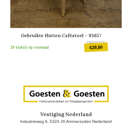
Gebruikte Hutten Caféstoel – S3657
Oorspronkeli
€
39,50
29,50
€
19 stuk(s) op voorraad
prijs
was:
Huidige
€39,50.
prijs
is:
€29,50.
Vestiging Nederland
Industrieweg 6, 5324 JX Ammerzoden Nederland