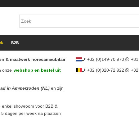
ek
B2B
cten & maatwerk horecameubilair
+32 (0)149-70 970
+31
n onze
webshop en bestel uit
+32 (0)320-72 922
+32
aad in Ammerzoden (NL)
en zijn
- enkel showroom voor B2B &
l 5 dagen per week na plaatsen