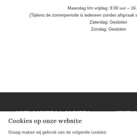
Maandag t/m vrijdag: 9.00 uur – 16
(Tijdens de zomerperiode is iedereen zonder afspraak
Zaterdag: Gesloten
Zondag: Gesloten
OVER GOESTEN & GOESTEN
VESTIG
Cookies op onze website
Over Ons
Ammerzod
Projecten
Mortsel (B
Graag maken wij gebruik van de volgende cookies:
Blog