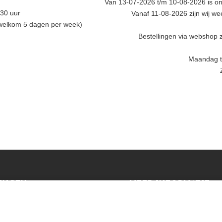
Van 13-07-2026 t/m 10-08-2026 is onz
.30 uur
Vanaf 11-08-2026 zijn wij w
 welkom 5 dagen per week)
Bestellingen via webshop z
Maandag t/
INGEN
MEER INFORMATIE
Privacy policy
en (NL)
Algemene voorwaarden
E)
Veelgestelde vragen