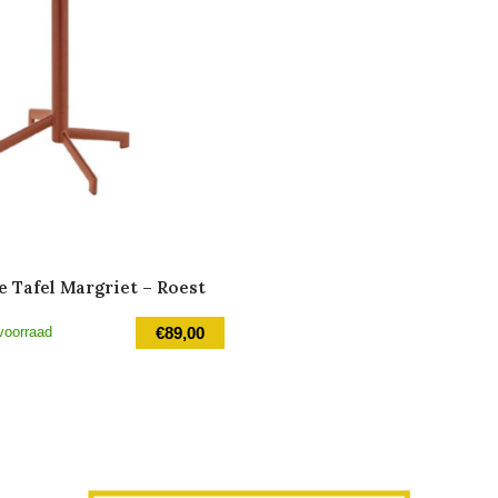
 Tafel Margriet – Roest
voorraad
€
89,00