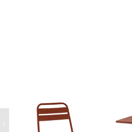
Nieuwe Barkruk
Margriet – Groen