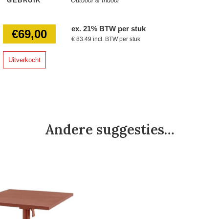
GEBRUIK
Outdoor & Indoor
ex. 21% BTW per stuk
€
69,00
€ 83.49 incl. BTW per stuk
Uitverkocht
Andere suggesties…