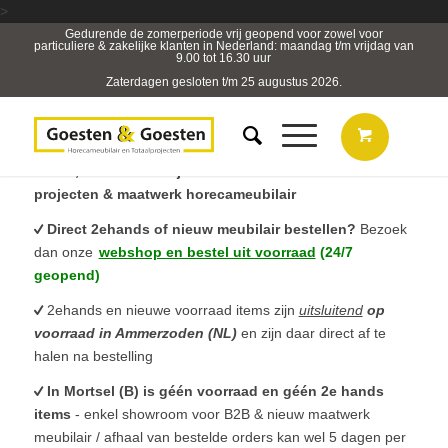
>
Gedurende de zomerperiode vrij geopend voor zowel voor
particuliere & zakelijke klanten in Nederland: maandag t/m vrijdag van
9.00 tot 16.30 uur
Zaterdagen gesloten t/m 25 augustus 2026.
B2B, Horeca- & Projectmeubilair & sterk in totaal
projecten & maatwerk horecameubilair
Direct 2ehands of nieuw meubilair bestellen?
Bezoek
dan onze
webshop en bestel uit voorraad
(24/7
geopend)
2ehands en nieuwe voorraad items zijn
uitsluitend
op
voorraad in Ammerzoden (NL)
en zijn daar direct af te
halen na bestelling
In Mortsel (B) is géén voorraad en géén 2e hands
items
- enkel showroom voor B2B & nieuw maatwerk
meubilair / afhaal van bestelde orders kan wel 5 dagen per