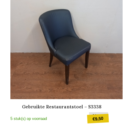
Gebruikte Restaurantstoel – S3338
Oorspronkel
€
20,00
9,50
€
5 stuk(s) op voorraad
prijs
was:
Huidige