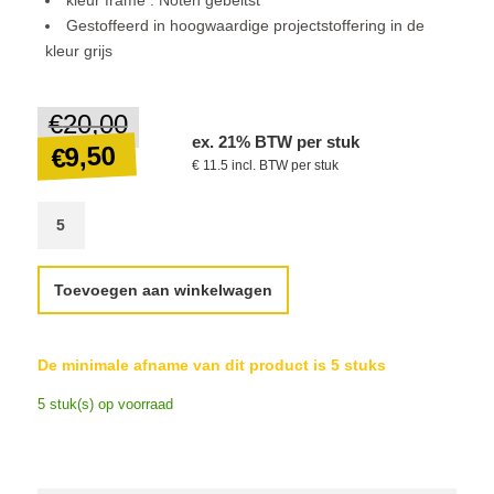
Gestoffeerd in hoogwaardige projectstoffering in de
kleur grijs
€
20,00
Oorspronkelijke
ex. 21% BTW per stuk
prijs
9,50
€
€ 11.5 incl. BTW per stuk
was:
€20,00.
Huidige
prijs
is:
Toevoegen aan winkelwagen
€9,50.
De minimale afname van dit product is 5 stuks
5 stuk(s) op voorraad