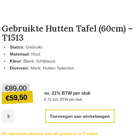
Gebruikte Hutten Tafel (60cm) –
T1513
Status:
Gebruikt
Materiaal:
Hout
Kleur:
Blank, lichtblauw
Diversen:
Merk: Hutten Selection
€
89,00
Oorspronkelijke
ex. 21% BTW per stuk
prijs
59,50
€
€ 72 incl. BTW per stuk
was:
€89,00.
Huidige
Toevoegen aan winkelwagen
prijs
is:
De minimale afname van dit product is 5 stuks
€59,50.