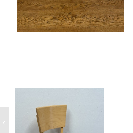
Gebruikte Horecastoel
(Set van 2) – S3721