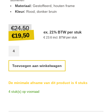
Materiaal:
Gestoffeerd, houten frame
Kleur:
Rood, donker bruin
€
24,50
Oorspronkelijke
ex. 21% BTW per stuk
prijs
19,50
€
€ 23.6 incl. BTW per stuk
was:
€24,50.
Huidige
prijs
is:
Toevoegen aan winkelwagen
€19,50.
De minimale afname van dit product is 4 stuks
4 stuk(s) op voorraad