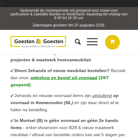
>
Gedurende de zomerperiode vrij geopend voor zowel voor
particuliere & zakelijke klanten in Nederland: maandag t/m vrijdag van
9.00 tot 16.30 uur
Zaterdagen gesloten t/m 25 augustus 2026.
B2B, Horeca- & Projectmeubilair & sterk in totaal
projecten & maatwerk horecameubilair
Direct 2ehands of nieuw meubilair bestellen?
Bezoek
dan onze
webshop en bestel uit voorraad
(24/7
geopend)
2ehands en nieuwe voorraad items zijn
uitsluitend
op
voorraad in Ammerzoden (NL)
en zijn daar direct af te
halen na bestelling
In Mortsel (B) is géén voorraad en géén 2e hands
items
- enkel showroom voor B2B & nieuw maatwerk
meubilair / afhaal van bestelde orders kan wel 5 dagen per