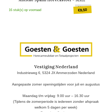
Oorspronkel
€
25,00
9,50
€
16 stuk(s) op voorraad
prijs
was:
Huidige
€25,00.
prijs
is:
€9,50.
Vestiging Nederland
Industrieweg 6, 5324 JX Ammerzoden Nederland
Aangepaste zomer openingstijden voor juli en augustus
Maandag t/m vrijdag: 9.00 uur – 16.30 uur
(Tijdens de zomerperiode is iedereen zonder afspraak
welkom 5 dagen per week)