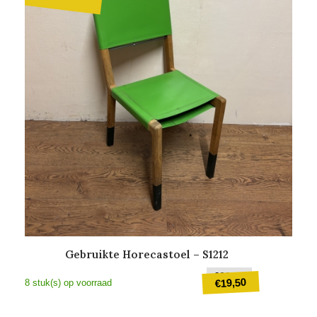
Gebruikte Horecastoel – S1212
Oorspronkeli
€
39,50
19,50
€
8 stuk(s) op voorraad
prijs
was:
Huidige