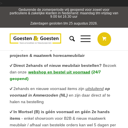
>
Gedurende de zomerperiode vrij geopend voor zowel voor
particuliere & zakelijke klanten in Nederland: maandag t/m vrijdag van
9.00 tot 16.30 uur
Zaterdagen gesloten t/m 25 augustus 2026.
B2B, Horeca- & Projectmeubilair & sterk in totaal
projecten & maatwerk horecameubilair
Direct 2ehands of nieuw meubilair bestellen?
Bezoek
dan onze
webshop en bestel uit voorraad
(24/7
geopend)
2ehands en nieuwe voorraad items zijn
uitsluitend
op
voorraad in Ammerzoden (NL)
en zijn daar direct af te
halen na bestelling
In Mortsel (B) is géén voorraad en géén 2e hands
items
- enkel showroom voor B2B & nieuw maatwerk
meubilair / afhaal van bestelde orders kan wel 5 dagen per