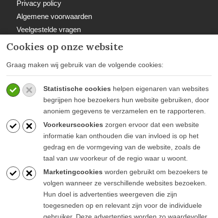
Privacy policy
Algemene voorwaarden
Veelgestelde vragen
Retourbeleid
Cookies op onze website
Graag maken wij gebruik van de volgende cookies:
Statistische cookies
helpen eigenaren van websites
BETAALWIJZEN
begrijpen hoe bezoekers hun website gebruiken, door
anoniem gegevens te verzamelen en te rapporteren.
Voorkeurscookies
zorgen ervoor dat een website
informatie kan onthouden die van invloed is op het
gedrag en de vormgeving van de website, zoals de
taal van uw voorkeur of de regio waar u woont.
BLIJF OP DE HOOGTE
Marketingcookies
worden gebruikt om bezoekers te
volgen wanneer ze verschillende websites bezoeken.
Hun doel is advertenties weergeven die zijn
toegesneden op en relevant zijn voor de individuele
gebruiker. Deze advertenties worden zo waardevoller