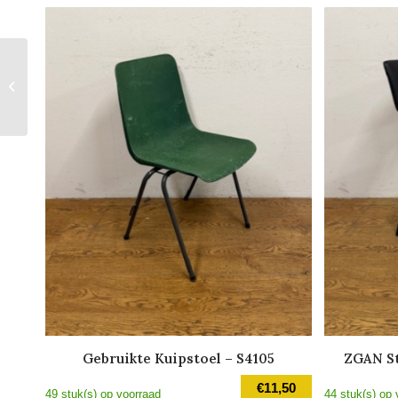
Nieuw Onderstel Silver
Gebruikte Kuipstoel – S4105
ZGAN St
€
11,50
49 stuk(s) op voorraad
44 stuk(s) op 