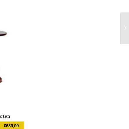
Noten
€
639,00