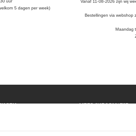
.30 uur
Vanaf 11-08-2026 zijn wij w
 welkom 5 dagen per week)
Bestellingen via webshop z
Maandag t/
INGEN
MEER INFORMATIE
Privacy policy
en (NL)
Algemene voorwaarden
E)
Veelgestelde vragen
Retourbeleid