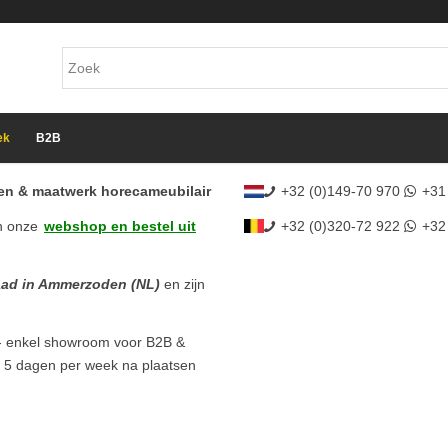
ek
B2B
cten & maatwerk horecameubilair
+32 (0)149-70 970
+31
n onze
webshop en bestel uit
+32 (0)320-72 922
+32
aad in Ammerzoden (NL)
en zijn
- enkel showroom voor B2B &
l 5 dagen per week na plaatsen