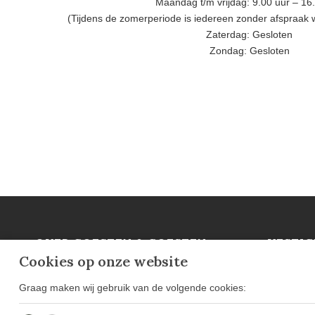
Maandag t/m vrijdag: 9.00 uur – 16
(Tijdens de zomerperiode is iedereen zonder afspraak
Zaterdag: Gesloten
Zondag: Gesloten
OVER GOESTEN & GOESTEN
VESTIG
Cookies op onze website
Over Ons
Ammerzod
Projecten
Mortsel (B
Graag maken wij gebruik van de volgende cookies:
Blog