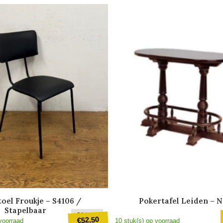
oel Froukje – S4106 /
Pokertafel Leiden – 
Stapelbaar
Oorspronkelijke
€
69,50
52,50
€
voorraad
10 stuk(s) op voorraad