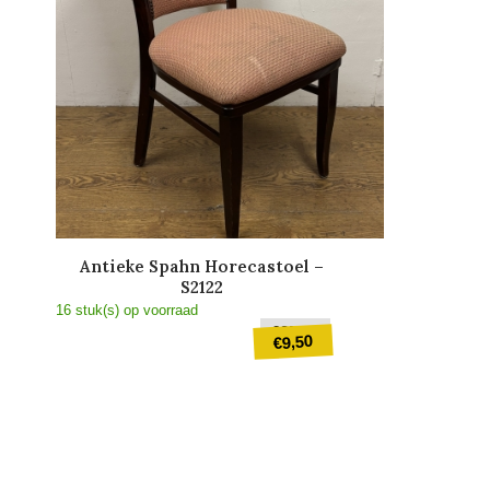
Antieke Spahn Horecastoel –
S2122
16 stuk(s) op voorraad
Oorspronkelijke
€
25,00
9,50
€
prijs
was:
Huidige
€25,00.
prijs
is:
€9,50.