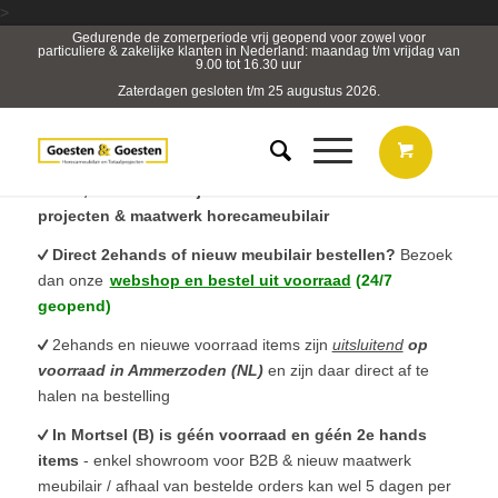
>
Gedurende de zomerperiode vrij geopend voor zowel voor
particuliere & zakelijke klanten in Nederland: maandag t/m vrijdag van
9.00 tot 16.30 uur
Zaterdagen gesloten t/m 25 augustus 2026.
B2B, Horeca- & Projectmeubilair & sterk in totaal
projecten & maatwerk horecameubilair
Direct 2ehands of nieuw meubilair bestellen?
Bezoek
dan onze
webshop en bestel uit voorraad
(24/7
geopend)
2ehands en nieuwe voorraad items zijn
uitsluitend
op
voorraad in Ammerzoden (NL)
en zijn daar direct af te
halen na bestelling
In Mortsel (B) is géén voorraad en géén 2e hands
items
- enkel showroom voor B2B & nieuw maatwerk
meubilair / afhaal van bestelde orders kan wel 5 dagen per